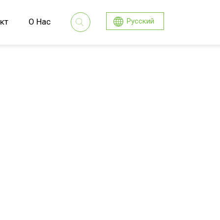
кт
О Нас
Русский