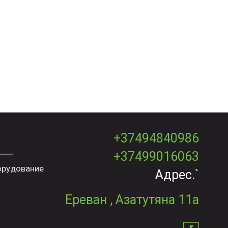
+37494840986
+37499016063
орудование
Адрес.`
Ереван , Азатутяна 11а