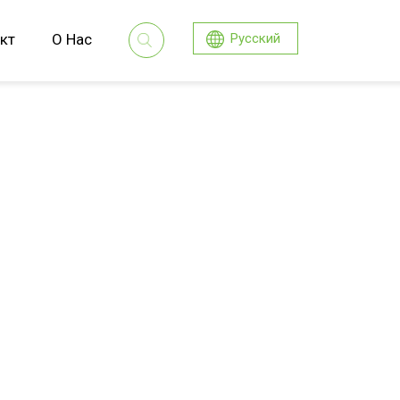
кт
О Нас
Русский