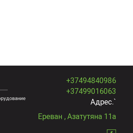
+37494840986
+37499016063
орудование
Адрес.`
Ереван , Азатутяна 11а