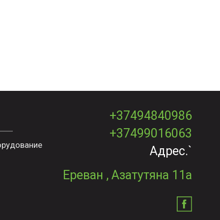
+37494840986
+37499016063
орудование
Адрес.`
Ереван , Азатутяна 11а