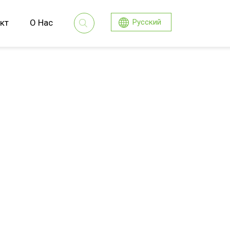
кт
О Нас
Русский